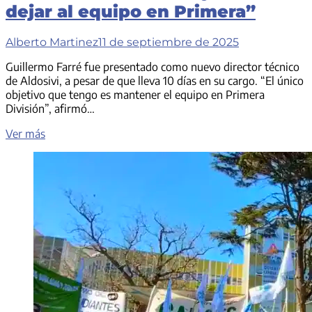
dejar al equipo en Primera”
Alberto Martinez
11 de septiembre de 2025
Guillermo Farré fue presentado como nuevo director técnico
de Aldosivi, a pesar de que lleva 10 días en su cargo. “El único
objetivo que tengo es mantener el equipo en Primera
División”, afirmó…
Farré
Ver más
fue
presentado
en
Aldosivi:
“Mi
único
objetivo
es
dejar
al
equipo
en