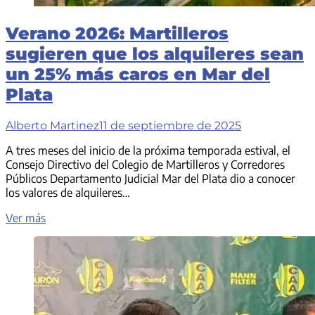
Verano 2026: Martilleros
sugieren que los alquileres sean
un 25% más caros en Mar del
Plata
Alberto Martinez
11 de septiembre de 2025
A tres meses del inicio de la próxima temporada estival, el
Consejo Directivo del Colegio de Martilleros y Corredores
Públicos Departamento Judicial Mar del Plata dio a conocer
los valores de alquileres…
Verano
Ver más
2026:
Martilleros
sugieren
que
los
alquileres