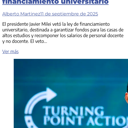
financiamiento universitario
Alberto Martinez
11 de septiembre de 2025
El presidente Javier Milei vetó la ley de financiamiento
universitario, destinada a garantizar fondos para las casas de
altos estudios y recomponer los salarios de personal docente
y no docente. El veto…
El
Ver más
Presidente
vetó
la
ley
de
financiamiento
universitario