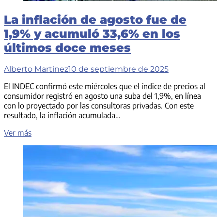
La inflación de agosto fue de
1,9% y acumuló 33,6% en los
últimos doce meses
Alberto Martinez
10 de septiembre de 2025
El INDEC confirmó este miércoles que el índice de precios al
consumidor registró en agosto una suba del 1,9%, en línea
con lo proyectado por las consultoras privadas. Con este
resultado, la inflación acumulada…
La
Ver más
inflación
de
agosto
fue
de
1,9%
y
acumuló