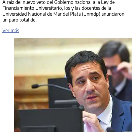
A raíz del nuevo veto del Gobierno nacional a la Ley de
Financiamiento Universitario, los y las docentes de la
Universidad Nacional de Mar del Plata (Unmdp) anunciaron
un paro total de…
Tras
Ver más
del
veto
de
Milei,
la
Universidad
de
Mar
del
Plata
y
del
país
realizarán
un
paro
de