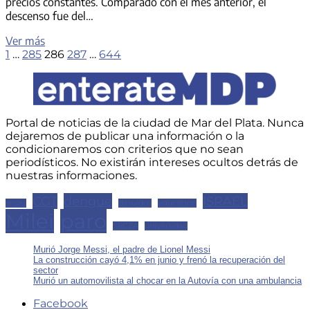
precios constantes. Comparado con el mes anterior, el
descenso fue del…
Las
Ver más
Paginación
Previous
Page
Page
Page
ventas
Page
Page
Next
1
…
285
286
287
…
644
page
page
minoristas
de
pyme
entradas
bajan
2,6%
interanual
Portal de noticias de la ciudad de Mar del Plata. Nunca
dejaremos de publicar una información o la
en
condicionaremos con criterios que no sean
agosto
periodísticos. No existirán intereses ocultos detrás de
nuestras informaciones.
CGT
dengue
ISRAEL
anses
despidos
educacion
Milei
paro
SECZA
universidad
Murió Jorge Messi, el padre de Lionel Messi
La construcción cayó 4,1% en junio y frenó la recuperación del
sector
Murió un automovilista al chocar en la Autovía con una ambulancia
Facebook