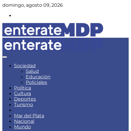
Skip
domingo, agosto 09, 2026
to
Instagram
content
Noticias de Mar del Plata
Enterate Mar del Plata
Sociedad
Salud
Educación
Policiales
Política
Cultura
Deportes
Turismo
Gremiales
Mar del Plata
Nacional
Mundo