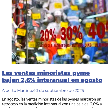
Lisandro
Catalán
como
ministro
del
Interior
Las ventas minoristas pyme
bajan 2,6% interanual en agosto
Alberto Martinez
10 de septiembre de 2025
En agosto, las ventas minoristas de las pymes marcaron un
retroceso en la medición interanual con una baja del 2,6% a