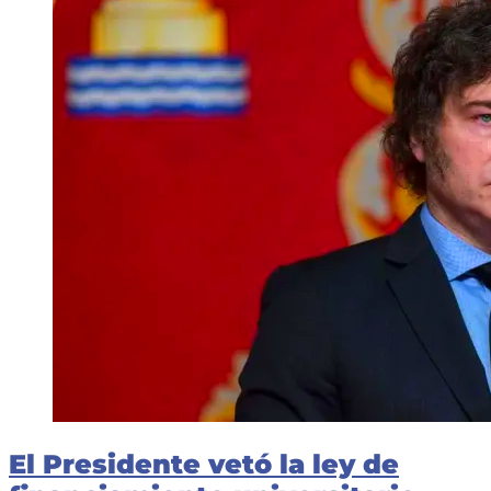
a
la
Ley
Universitaria:
“Es
un
golpe
al
futuro
del
país”
El Presidente vetó la ley de