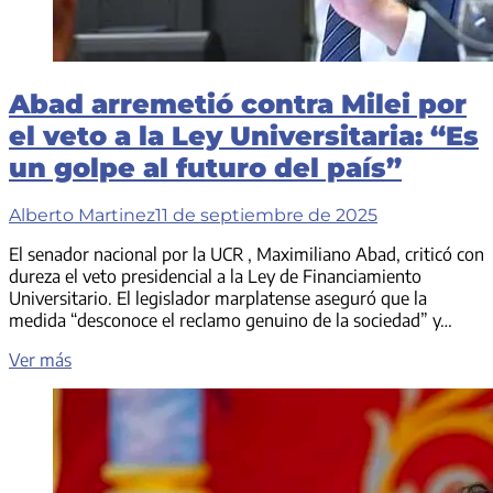
24
horas
Abad arremetió contra Milei por
el veto a la Ley Universitaria: “Es
un golpe al futuro del país”
Alberto Martinez
11 de septiembre de 2025
El senador nacional por la UCR , Maximiliano Abad, criticó con
dureza el veto presidencial a la Ley de Financiamiento
Universitario. El legislador marplatense aseguró que la
medida “desconoce el reclamo genuino de la sociedad” y…
Abad
Ver más
arremetió
contra
Milei
por
el
veto