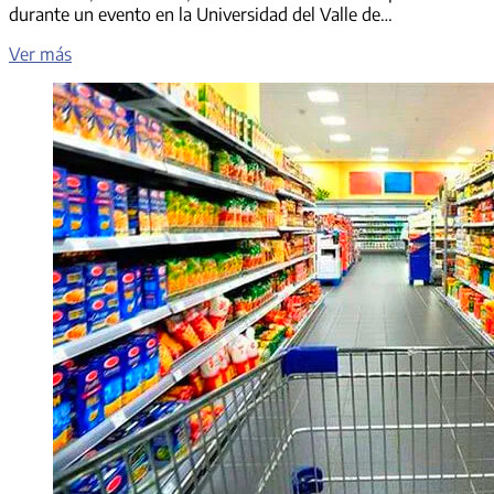
durante un evento en la Universidad del Valle de…
Matan
Ver más
de
un
disparo
a
Charlie
Kirk,
reconocido
activista
trumpista