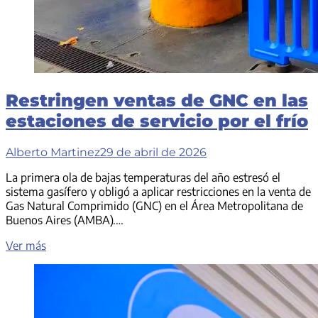
Restringen ventas de GNC en las
estaciones de servicio por el frío
Alberto Martinez
29 de abril de 2026
La primera ola de bajas temperaturas del año estresó el
sistema gasífero y obligó a aplicar restricciones en la venta de
Gas Natural Comprimido (GNC) en el Área Metropolitana de
Buenos Aires (AMBA).…
Restringen
Ver más
ventas
de
GNC
en
las