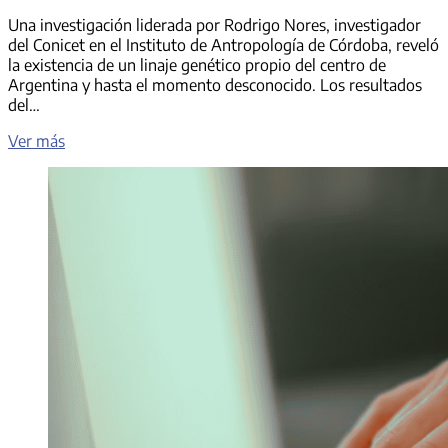
Una investigación liderada por Rodrigo Nores, investigador
del Conicet en el Instituto de Antropología de Córdoba, reveló
la existencia de un linaje genético propio del centro de
Argentina y hasta el momento desconocido. Los resultados
del…
Conicet
Ver más
identifica
un
gen
argentino
de
8.500
años