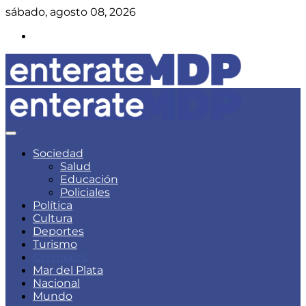
Skip
sábado, agosto 08, 2026
to
Instagram
content
Noticias de Mar del Plata
Enterate Mar del Plata
Sociedad
Salud
Educación
Policiales
Política
Cultura
Deportes
Turismo
Gremiales
Mar del Plata
Nacional
Mundo