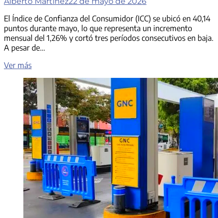
Alberto Martinez
22 de mayo de 2026
El Índice de Confianza del Consumidor (ICC) se ubicó en 40,14
puntos durante mayo, lo que representa un incremento
mensual del 1,26% y cortó tres períodos consecutivos en baja.
A pesar de…
La
Ver más
confianza
del
consumidor
subió
en
mayo