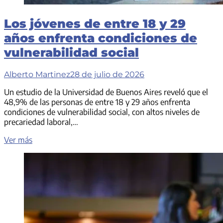
Los jóvenes de entre 18 y 29
años enfrenta condiciones de
vulnerabilidad social
Alberto Martinez
28 de julio de 2026
Un estudio de la Universidad de Buenos Aires reveló que el
48,9% de las personas de entre 18 y 29 años enfrenta
condiciones de vulnerabilidad social, con altos niveles de
precariedad laboral,…
Los
Ver más
jóvenes
de
entre
18
y
29
años
enfrenta