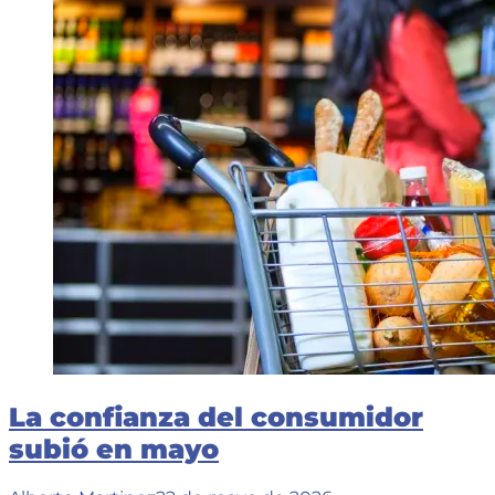
condiciones
de
vulnerabilidad
social
La confianza del consumidor
subió en mayo