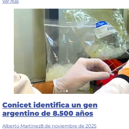
CyberMonday
Ver más
rompió
récords
con
7
millones
de
compras
Conicet identifica un gen
argentino de 8.500 años
Alberto Martinez
8 de noviembre de 2025