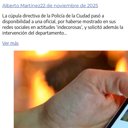
Alberto Martinez
22 de noviembre de 2025
La cúpula directiva de la Policía de la Ciudad pasó a
disponibilidad a una oficial, por haberse mostrado en sus
redes sociales en actitudes ‘indecorosas’, y solicitó además la
intervención del departamento…
La
Ver más
cúpula
directiva
de
la
Policía
de
la
Ciudad
pasó
a
disponibilidad
a
la
oficial