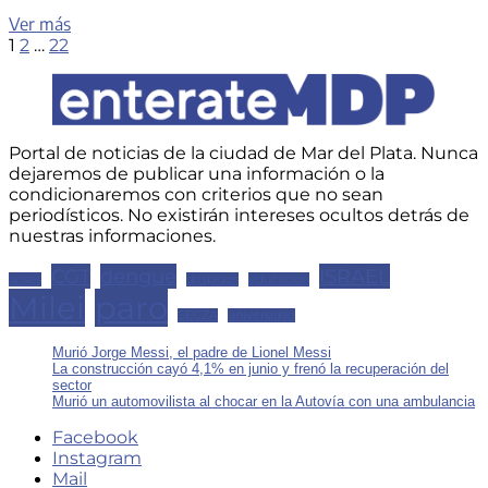
CyberMonday
Ver más
Paginación
Page
Page
Page
Next
2025:
1
2
…
22
page
más
de
de
entradas
500
mil
productos
Portal de noticias de la ciudad de Mar del Plata. Nunca
dejaremos de publicar una información o la
vendidos
condicionaremos con criterios que no sean
en
periodísticos. No existirán intereses ocultos detrás de
Argentina
nuestras informaciones.
durante
el
CGT
dengue
ISRAEL
anses
despidos
educacion
primer
Milei
paro
día
SECZA
universidad
Murió Jorge Messi, el padre de Lionel Messi
La construcción cayó 4,1% en junio y frenó la recuperación del
sector
Murió un automovilista al chocar en la Autovía con una ambulancia
Facebook
Instagram
Mail