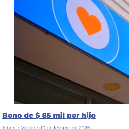
estaciones
de
servicio
por
el
frío
Bono de $ 85 mil por hijo
Alberto Martinez
10 de febrero de 2026