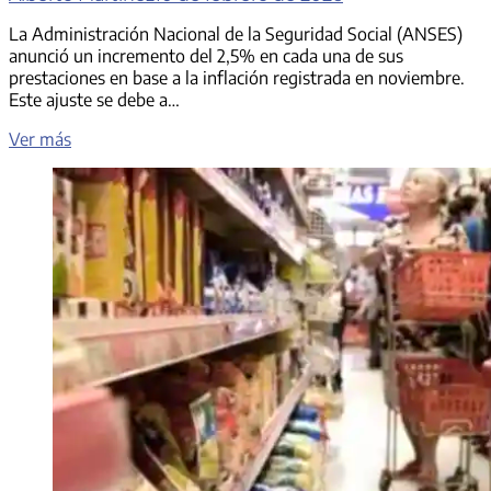
La Administración Nacional de la Seguridad Social (ANSES)
anunció un incremento del 2,5% en cada una de sus
prestaciones en base a la inflación registrada en noviembre.
Este ajuste se debe a…
Bono
Ver más
de
$
85
mil
por
hijo