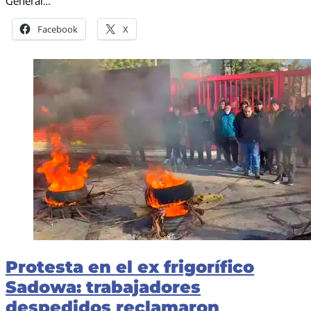
General…
Facebook
X
Protesta en el ex frigorífico
Sadowa: trabajadores
despedidos reclamaron