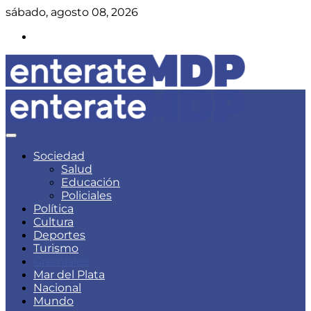
Skip
sábado, agosto 08, 2026
to
Instagram
content
Noticias de Mar del Plata
Enterate Mar del Plata
Sociedad
Salud
Educación
Policiales
Política
Cultura
Deportes
Turismo
Gremiales
Mar del Plata
Nacional
Mundo