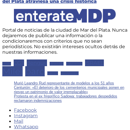
post:
entradas
del Plata atraviesa una crisis histórica
Portal de noticias de la ciudad de Mar del Plata. Nunca
dejaremos de publicar una información o la
condicionaremos con criterios que no sean
periodísticos. No existirán intereses ocultos detrás de
nuestras informaciones.
CGT
dengue
ISRAEL
anses
despidos
educacion
Milei
paro
SECZA
universidad
Murió Leandro Rud representante de modelos a los 51 años
Centurión: «El deterioro de los cementerios municipales ponen en
riesgo un patrimonio de valor irremplazable»
Protesta en el ex frigorífico Sadowa: trabajadores despedidos
reclamaron indemnizaciones
Facebook
Instagram
Mail
Whatsapp