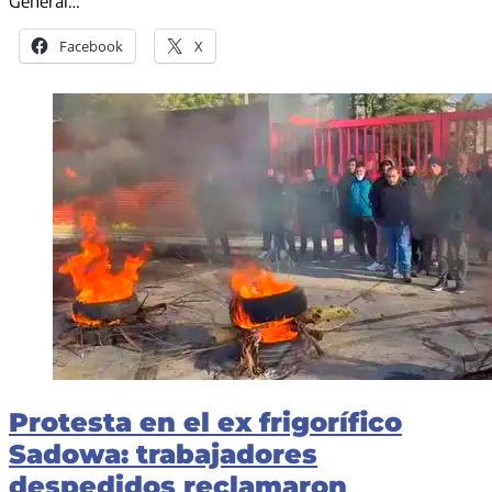
General…
Facebook
X
Protesta en el ex frigorífico
Sadowa: trabajadores
despedidos reclamaron