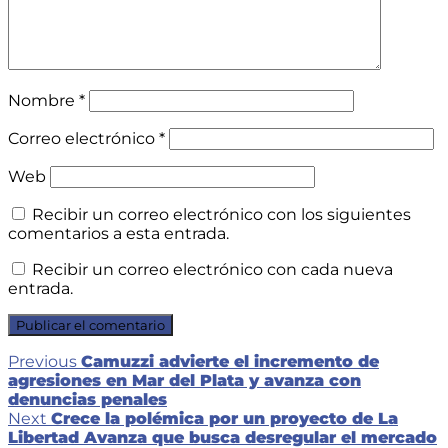
Nombre
*
Correo electrónico
*
Web
Recibir un correo electrónico con los siguientes
comentarios a esta entrada.
Recibir un correo electrónico con cada nueva
entrada.
Navegación
Previous
Previous
Camuzzi advierte el incremento de
post:
agresiones en Mar del Plata y avanza con
de
denuncias penales
Next
entradas
Next
Crece la polémica por un proyecto de La
post:
Libertad Avanza que busca desregular el mercado