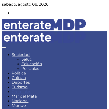
Skip
sábado, agosto 08, 2026
to
Instagram
content
Noticias de Mar del Plata
Enterate Mar del Plata
Sociedad
Salud
Educación
Policiales
Política
Cultura
Deportes
Turismo
Gremiales
Mar del Plata
Nacional
Mundo