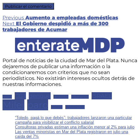
Navegación
Previous
Previous
Aumento a empleadas domésticas
Next
post:
Next
El Gobierno despidió a más de 300
de
post:
trabajadores de Acumar
entradas
Portal de noticias de la ciudad de Mar del Plata. Nunca
dejaremos de publicar una información o la
condicionaremos con criterios que no sean
periodísticos. No existirán intereses ocultos detrás de
nuestras informaciones.
CGT
dengue
ISRAEL
anses
despidos
educacion
Milei
paro
SECZA
universidad
“Toledo, pagá lo que debés”: trabajadores lanzaron una particular
campaña para visibilizar el conflicto salarial
Consultoras privadas estiman una inflación menor al 2% para julio
Las ventas minoristas en Mar del Plata registraron en julio una
caída del 7%