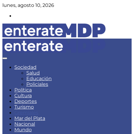
Skip
lunes, agosto 10, 2026
to
Instagram
content
Noticias de Mar del Plata
Enterate Mar del Plata
Sociedad
Salud
Educación
Policiales
Política
Cultura
Deportes
Turismo
Gremiales
Mar del Plata
Nacional
Mundo