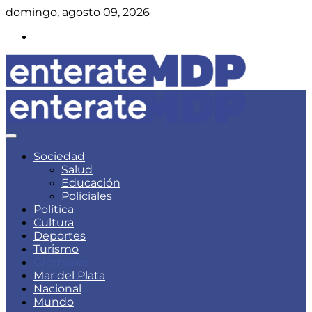
Skip
domingo, agosto 09, 2026
to
Instagram
content
Noticias de Mar del Plata
Enterate Mar del Plata
Sociedad
Salud
Educación
Policiales
Política
Cultura
Deportes
Turismo
Gremiales
Mar del Plata
Nacional
Mundo