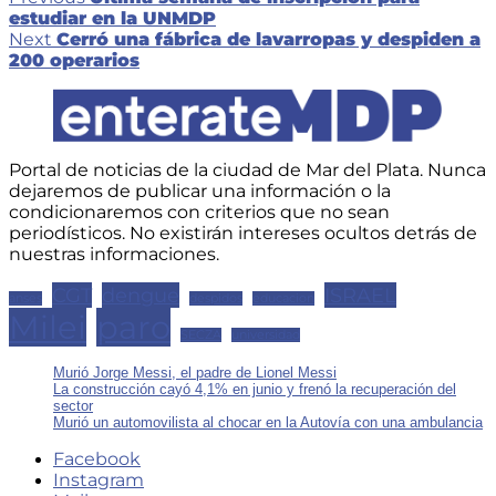
Navegación
post:
estudiar en la UNMDP
de
Next
Next
Cerró una fábrica de lavarropas y despiden a
post:
entradas
200 operarios
Portal de noticias de la ciudad de Mar del Plata. Nunca
dejaremos de publicar una información o la
condicionaremos con criterios que no sean
periodísticos. No existirán intereses ocultos detrás de
nuestras informaciones.
CGT
dengue
ISRAEL
anses
despidos
educacion
Milei
paro
SECZA
universidad
Murió Jorge Messi, el padre de Lionel Messi
La construcción cayó 4,1% en junio y frenó la recuperación del
sector
Murió un automovilista al chocar en la Autovía con una ambulancia
Facebook
Instagram