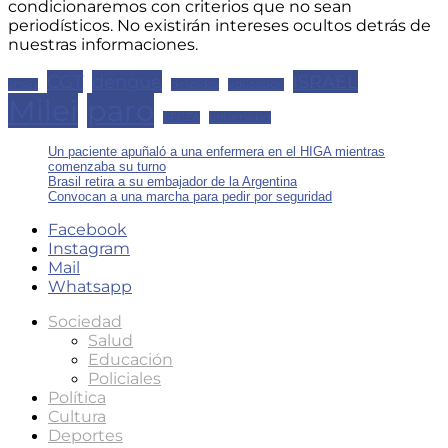
condicionaremos con criterios que no sean
periodísticos. No existirán intereses ocultos detrás de
nuestras informaciones.
CGT
dengue
ISRAEL
anses
despidos
educacion
Milei
paro
SECZA
universidad
Un paciente apuñaló a una enfermera en el HIGA mientras
comenzaba su turno
Brasil retira a su embajador de la Argentina
Convocan a una marcha para pedir por seguridad
Facebook
Instagram
Mail
Whatsapp
Sociedad
Salud
Educación
Policiales
Política
Cultura
Deportes