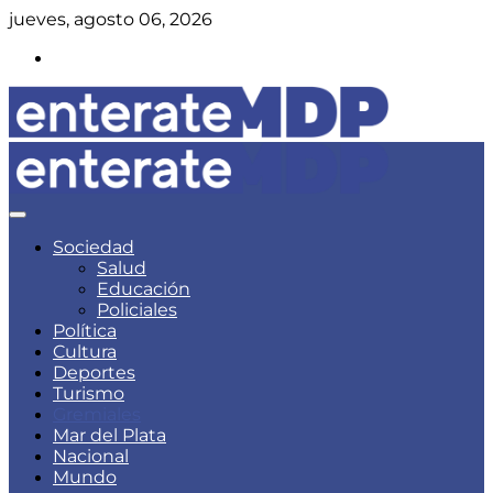
Skip
jueves, agosto 06, 2026
to
Instagram
content
Noticias de Mar del Plata
Enterate Mar del Plata
Sociedad
Salud
Educación
Policiales
Política
Cultura
Deportes
Turismo
Gremiales
Mar del Plata
Nacional
Mundo